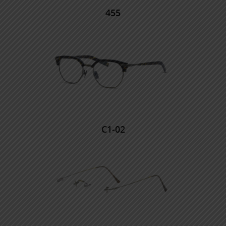
455
C1-02