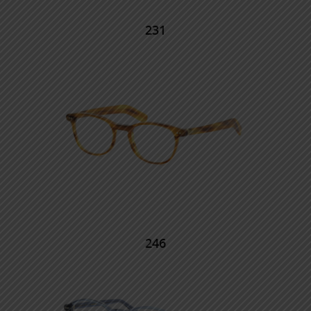
231
246