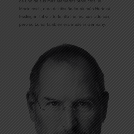
de uno de sus más afamados productos, el
Macintosch, obra del diseñador alemán Hartmut
Esslinger. Tal vez todo ello fue una coincidencia,
pero su Lunor también era made in Germany.