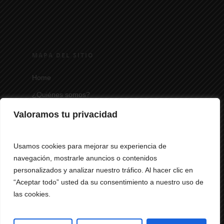
MAPA DEL SITIO
Home
¿Quiénes somos?
Colecciones
Valoramos tu privacidad
Contacto
Usamos cookies para mejorar su experiencia de
navegación, mostrarle anuncios o contenidos
personalizados y analizar nuestro tráfico. Al hacer clic en
“Aceptar todo” usted da su consentimiento a nuestro uso de
las cookies.
© 2026 Óptica Modrego.